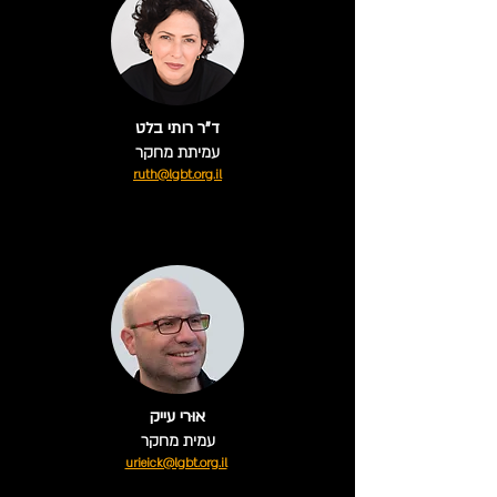
ד"ר רותי בלט
עמיתת מחקר
ruth@lgbt.org.il
אוּרי עייק
עמית מחקר
urieick@lgbt.org.il