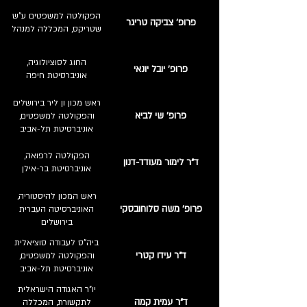
הפקולטה למשפטים ע"ש
פרופ' צביקה טריגר
שטריקס, המכללה למנהל
החוג לסוציולוגיה,
פרופ' יובל יונאי
אוניברסיטת חיפה
ראש מכון ון ליר בירושלים
פרופ' שי לביא
והפקולטה למשפטים,
אוניברסיטת תל-אביב
הפקולטה לרפואה,
ד"ר לימור מעודד-דנון
אוניברסיטת בר-אילן
ראש המכון להיסטוריה,
פרופ' משה סלוחובסקי
האוניברסיטה העברית
בירושלים
ביה"ס לעבודה סוציאלית
ד"ר עידו קטרי
והפקולטה למשפטים,
אוניברסיטת תל-אביב
יו"ר האגודה הישראלית
ד"ר עמית קמה
לתקשורת, המכללה