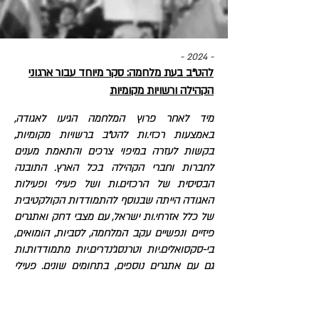
- 2024 -
להט"ב בעת מלחמה: סקר מיוחד עבור ארגוני
הקהילה ורשויות מקומיות
מיד לאחר פרוץ המלחמה הגיעו לאגודה,
באמצעות רכזי.ות להט"ב ברשויות מקומיות,
בקשות לעזרה במיפוי צרכים והתאמת מענים
לחברות וחברי הקהילה בכל הארץ. התובנה
הבסיסית של הרכזים.ות ושל פעילי ופעילות
האגודה הייתה שבנוסף להתמודדות הקולקטיבית
של כלל אזרחי.ות ישראל, עם מצבי דחק ואתגרים
פיזיים ונפשיים עקב המלחמה, לסביות, הומואים,
בי-סקסואלים.יות וטרנסג'נדרים.יות מתמודדות.ות
גם עם אתגרים נוספים, בתחומים שונים. פעילי
האגודה ביחידת 'גאווה מקומית' פנו למכון
המחקר בבקשה למפות ולזהות את המצבים
הייחודיים שנוצרו עבור הקהילה הגאה עקב