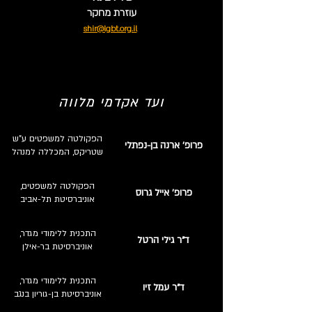
עוזרת מחקר
shir@lgbt.org.il
ועד אקדמי מלווה
הפקולטה למשפטים ע"ש
פרופ' ארנה בן-נפתלי
שטריקס, המכללה למנהל
הפקולטה למשפטים,
פרופ' אייל גרוס
אוניברסיטת תל-אביב
התכנית ללימודי מגדר,
ד"ר גילי הרטל
אוניברסיטת בר-אילן
התכנית ללימודי מגדר,
ד"ר עמל זיו
אוניברסיטת בן-גוריון בנגב