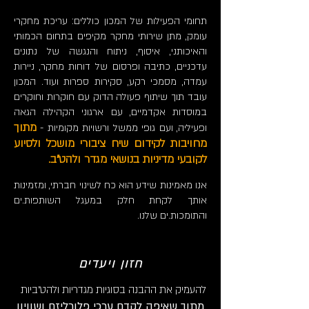
תחומי הפעילות של המכון כוללים: עריכת מחקרי
עומק, מתן שירותי מחקר מקיפים בתחום הכמותי
והאיכותני, איסוף, ניתוח והנגשה של נתונים
עדכניים, כתיבה ופרסום של דוחות מחקר, ניירות
עמדה, מסמכי רקע, סקירות ספרות ועוד. המכון
עובד תוך שיתוף פעולה הדוק עם חוקרות וחוקרים
במוסדות אקדמיים, עם ארגוני הקהילה הגאה
מתוך
ופעיליה, ועם גופי ממשל ורשויות מקומיות -
מחויבות לקידום שיח ציבורי מושכל ולסיוע
לקובעי מדיניות בנושאי מגדר ולהט"ב.
אנו מאמינות שידע הוא כח לשינוי חברתי, ומזמינות
אותך לקחת חלק במעגל השותפות.ים
והתומכות.ים שלנו.
חזון ויעדים
להעמיק את ההבנה בסוגיות מגדריות ולהט"ביות
מתוך שאיפ
ה לקדם ערכי פלורליזם ושוויון