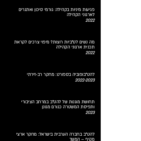
פגיעות מיניות בקהילה: גורמי סיכון ואתגרים
לארגוני הקהילה
2022
מה נשים לט"ביות רוצות? מיפוי צרכים לקראת
תכנית ארגוני הקהילה
2022
להט"בופוביה בספורט: מחקר רב-זירתי
2022-2023
תחושת מוגנות של להט"ב במרחב הציבורי
ותפיסת המשטרה כגורם מגונן
2023
להט"ב בחברה הערבית בישראל: מחקר ארצי
מקיף – המשך