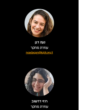
נעה דגן
עוזרת מחקר
noadagan@lgbt.org.il
רוזי דדשוב
עוזרת מחקר