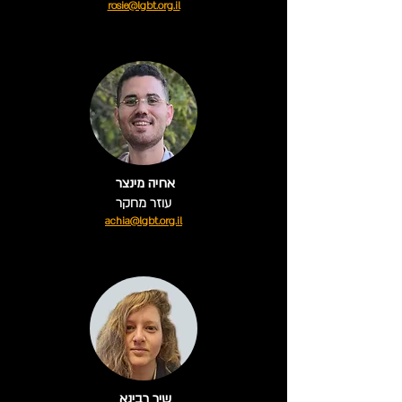
rosie@lgbt.org.il
אחיה מינצר
עוזר מחקר
achia@lgbt.org.il
שיר רבינא